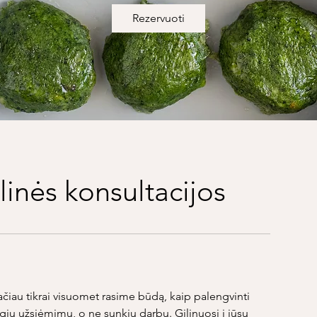
Rezervuoti
linės konsultacijos
ačiau tikrai visuomet rasime būdą, kaip palengvinti
giu užsiėmimu, o ne sunkiu darbu. Gilinuosi į jūsų