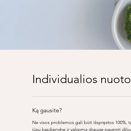
Individualios nuoto
Ką gausite?
Ne visos problemos gali būti išspręstos 100%, t
jūsų kasdienybę ir valgymą drauge paversti džiu