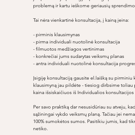
problemą ir kartu ieškome geriausių sprendim
Tai nėra vienkartinė konsultacija, į kainą įeina:
- pirminis klausimynas
- pirma individuali nuotolinė konsultacija
- filmuotos medžiagos vertinimas
- konkrečiai jums sudarytas veiksmų planas
- antra individuali nuotolinė konsultacija progr
Įsigiję konsultaciją gausite el.laišką su pirmini
klausimyną jau pildėte - tiesiog dirbsime toliau
kaina išsiskaičiuos iš Individualios konsultacijo
Per savo praktiką dar nesusidūriau su atveju, kad 
sąžiningai vykdo veiksmų planą. Tačiau jei nema
100% sumokėtos sumos. Pasitikiu jumis, kad tikra
netiko.