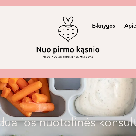
E-knygos
Api
dualios nuotolinės konsul