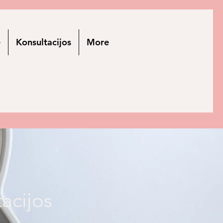
e
Konsultacijos
More
tacijos