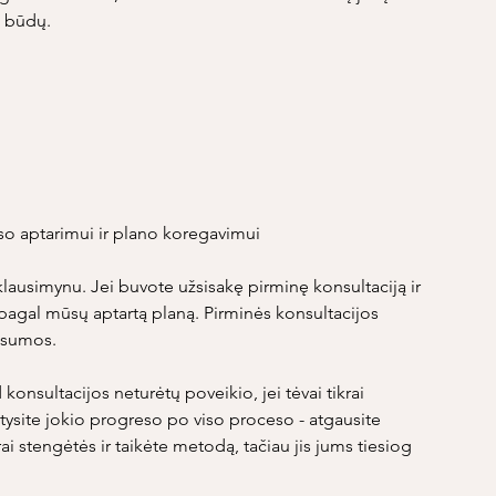
o būdų.
eso aptarimui ir plano koregavimui
u klausimynu. Jei buvote užsisakę pirminę konsultaciją ir
 pagal mūsų aptartą planą. Pirminės konsultacijos
s sumos.
konsultacijos neturėtų poveikio, jei tėvai tikrai
tysite jokio progreso po viso proceso - atgausite
i stengėtės ir taikėte metodą, tačiau jis jums tiesiog