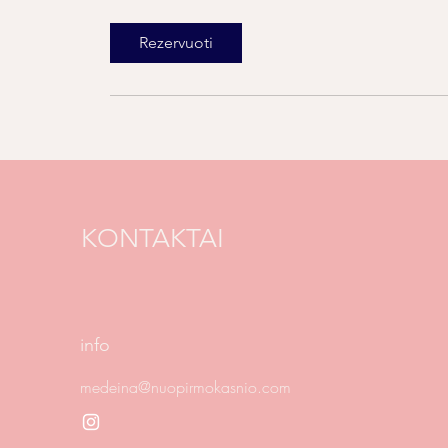
Rezervuoti
KONTAKTAI
info
medeina@nuopirmokasnio.com