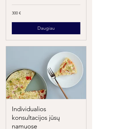
300
300 €
eurų
Daugiau
Individualios
konsultacijos jūsų
namuose