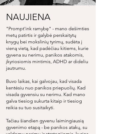
NAUJIENA
"Prompt'ink ramybę" - mano dešimties
metų patirtis ir galybė perskaitytų
knygų bei mokslinių tyrimų, sudėta į
vieną vietą, kad padėčiau kitiems, kurie
gyvena su nerimu, panikos atakomis,
įkyriosiomis mintimis, ADHD ar dideliu
jautrumu.
Buvo laikas, kai galvojau, kad visada
kentėsiu nuo panikos priepuolių. Kad
visada gyvensiu su nerimu. Kad mano
galva tiesiog sukurta kitaip ir tiesiog
reikia su tuo susitaikyti.
Tačiau šiandien gyvenu laimingiausią
gyvenimo etapą - be panikos atakų, su
valdomu nerimu ir strategijomis, kurios