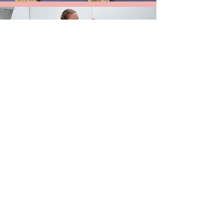
Kad primaitinimas būtų
sklandus nuo pirmo kąsnio
Nuėjau ilgą primaitinimo kelią -
auginant ir maitinant keturis vaikus
skirtingais laikotarpiais tikrai susiduri su
įvairiausiais iššūkiais. Mūsų vyresnėliui
šiandien jau septyniolika - žinau, ką
reiškia užauginti žmogų su gerais
valgymo įgūdžiais, didžiuojuosi, kokį