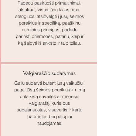
Padedu pasiruošti primaitinimui,
atsakau į visus jūsų klausimus,
stengiuosi atsižvelgti į jūsų šeimos
poreikius ir specifiką, paaškinu
esminius principus, padedu
parinkti priemones, patariu, kaip ir
ką šaldyti iš anksto ir taip toliau.
Valgiaraščio sudarymas
Galiu sudaryti būtent jūsų vaikučiui,
pagal jūsų šeimos poreikius ir ritmą
pritaikytą savaitės ar mėnesio
valgiaraštį, kuris bus
subalansuotas, visavertis ir kartu
paprastas bei patogiai
naudojamas.