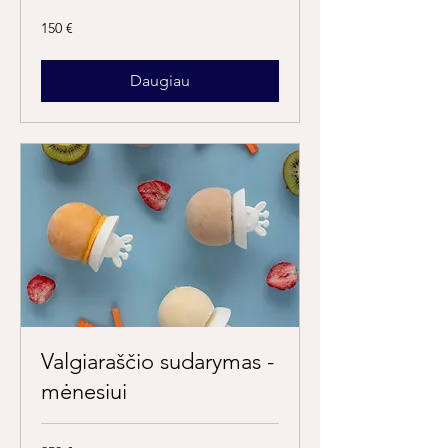
150
150 €
eurų
Daugiau
Valgiaraščio sudarymas -
mėnesiui
250