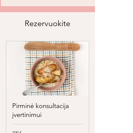
Rezervuokite
Pirminė konsultacija
įvertinimui
100
100 €