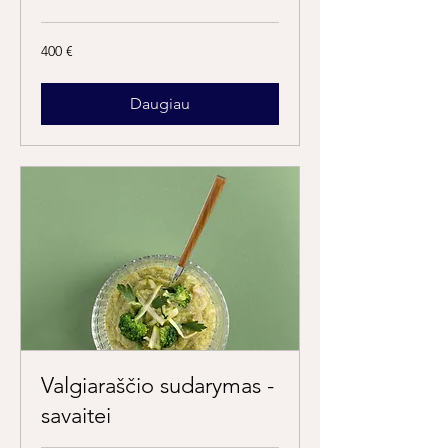
400
400 €
eurų
Daugiau
Valgiaraščio sudarymas -
savaitei