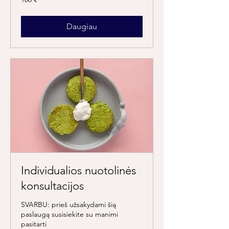
eurų
Daugiau
Individualios nuotolinės
konsultacijos
SVARBU: prieš užsakydami šią
paslaugą susisiekite su manimi
pasitarti