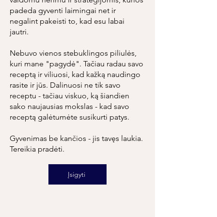
padeda gyventi laimingai net ir
negalint pakeisti to, kad esu labai
jautri.
Nebuvo vienos stebuklingos piliulės,
kuri mane "pagydė". Tačiau radau savo
receptą ir viliuosi, kad kažką naudingo
rasite ir jūs. Dalinuosi ne tik savo
receptu - tačiau viskuo, ką šiandien
sako naujausias mokslas - kad savo
receptą galėtumėte susikurti patys.
Gyvenimas be kančios - jis tavęs laukia.
Tereikia pradėti.
Įsigyti