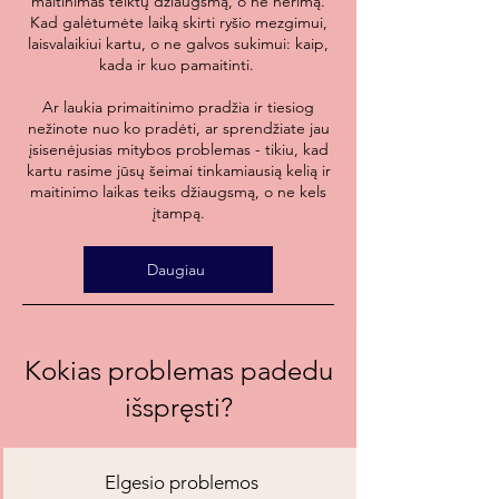
maitinimas teiktų džiaugsmą, o ne nerimą.
Kad galėtumėte laiką skirti ryšio mezgimui,
laisvalaikiui kartu, o ne galvos sukimui: kaip,
kada ir kuo pamaitinti.
Ar laukia primaitinimo pradžia ir tiesiog
nežinote nuo ko pradėti, ar sprendžiate jau
įsisenėjusias mitybos problemas - tikiu, kad
kartu rasime jūsų šeimai tinkamiausią kelią ir
maitinimo laikas teiks džiaugsmą, o ne kels
įtampą.
Daugiau
Kokias problemas padedu
išspręsti?
Elgesio problemos